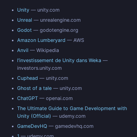
Unity
— unity.com
Unreal
— unrealengine.com
Godot
— godotengine.org
Amazon Lumberyard
— AWS
Anvil
— Wikipedia
l’investissement de Unity dans Weka
—
investors.unity.com
Cuphead
— unity.com
Ghost of a tale
— unity.com
ChatGPT
— openai.com
The Ultimate Guide to Game Development with
Unity (Official)
— udemy.com
GameDevHQ
— gamedevhq.com
1
— udemy.com