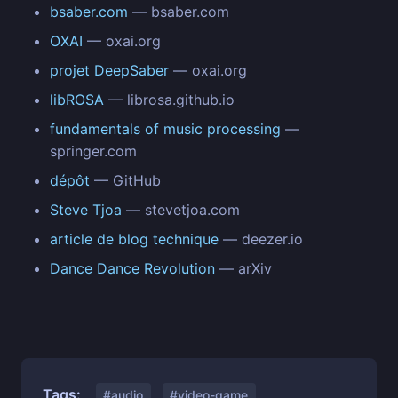
bsaber.com
— bsaber.com
OXAI
— oxai.org
projet DeepSaber
— oxai.org
libROSA
— librosa.github.io
fundamentals of music processing
—
springer.com
dépôt
— GitHub
Steve Tjoa
— stevetjoa.com
article de blog technique
— deezer.io
Dance Dance Revolution
— arXiv
Tags:
#audio
#video-game