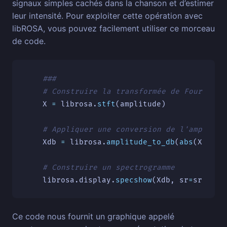
signaux simples cachés dans la chanson et d’estimer
leur intensité. Pour exploiter cette opération avec
libROSA, vous pouvez facilement utiliser ce morceau
de code.
X
=
librosa
.
stft
(
amplitude
)
Xdb
=
librosa
.
amplitude_to_db
(
abs
(
X
))
librosa
.
display
.
specshow
(
Xdb
,
sr
=
sr
,
x_a
Ce code nous fournit un graphique appelé