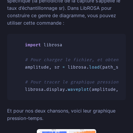
spécifique (la périodicité de la capture s’appelle le
taux d’échantillonnage sr). Dans LibROSA pour
construire ce genre de diagramme, vous pouvez
utiliser cette commande :
import
librosa
amplitude
,
sr
=
librosa
.
load
(
path_song
)
librosa
.
display
.
waveplot
(
amplitude
,
sr
=
s
Et pour nos deux chansons, voici leur graphique
pression-temps.