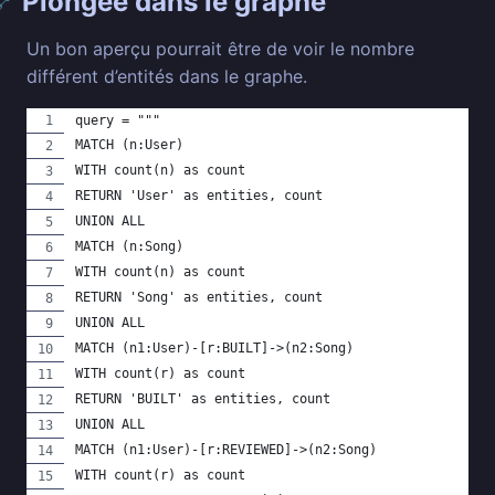
Plongée dans le graphe
🔗
Un bon aperçu pourrait être de voir le nombre
différent d’entités dans le graphe.
query = """
MATCH (n:User)
WITH count(n) as count
RETURN 'User' as entities, count
UNION ALL
MATCH (n:Song)
WITH count(n) as count
RETURN 'Song' as entities, count
UNION ALL
MATCH (n1:User)-[r:BUILT]->(n2:Song)
WITH count(r) as count
RETURN 'BUILT' as entities, count
UNION ALL
MATCH (n1:User)-[r:REVIEWED]->(n2:Song)
WITH count(r) as count