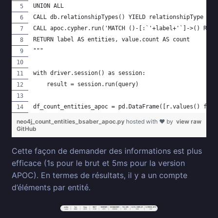
UNION ALL
CALL db.relationshipTypes() YIELD relationshipType as 
CALL apoc.cypher.run('MATCH ()-[:`'+label+'`]->() RETU
RETURN label AS entities, value.count AS count
"""
with driver.session() as session:
    result = session.run(query)
df_count_entities_apoc = pd.DataFrame([r.values() for 
neo4j_count_entities_bsaber_apoc.py
hosted with ❤ by
view raw
GitHub
Cette façon de demander des informations est plus
efficace (1s pour le brut et 5ms pour la version
APOC). En termes de résultats, il y a un compte
d’éléments par entité.