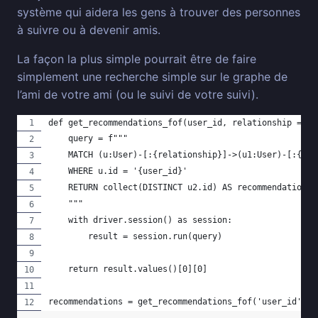
système qui aidera les gens à trouver des personnes
à suivre ou à devenir amis.
La façon la plus simple pourrait être de faire
simplement une recherche simple sur le graphe de
l’ami de votre ami (ou le suivi de votre suivi).
def get_recommendations_fof(user_id, relationship = 'I
    query = f"""
    MATCH (u:User)-[:{relationship}]->(u1:User)-[:{rel
    WHERE u.id = '{user_id}'
    RETURN collect(DISTINCT u2.id) AS recommendations
    """
    with driver.session() as session:
        result = session.run(query)
    return result.values()[0][0]
recommendations = get_recommendations_fof('user_id', '