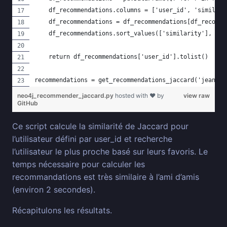
    df_recommendations.columns = ['user_id', 'similari
    df_recommendations = df_recommendations[df_recomme
    df_recommendations.sort_values(['similarity'], asc
    return df_recommendations['user_id'].tolist()
recommendations = get_recommendations_jaccard('jeanmid
neo4j_recommender_jaccard.py
hosted with ❤ by
view raw
GitHub
Ce script calcule la similarité de Jaccard pour
l’utilisateur défini par user_id et recherche
l’utilisateur le plus proche basé sur leurs favoris. Le
temps nécessaire pour calculer les
recommandations est très similaire à l’ami d’amis
(environ 2 secondes).
Récapitulons les résultats.