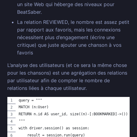
un site Web qui héberge des niveaux pour
BeatSaber.
La relation REVIEWED, le nombre est assez petit
par rapport aux favoris, mais les connexions
nécessitent plus d’engagement (écrire une
critique) que juste ajouter une chanson à vos
favoris
L’analyse des utilisateurs (et ce sera la même chose
pour les chansons) est une agrégation des relations
par utilisateur afin de compter le nombre de
relations liées à chaque utilisateur.
query = """
MATCH (n:User)
RETURN n.id AS user_id, size((n)-[:BOOKMARKED]->()) AS 
"""
with driver.session() as session:
    result = session.run(query)