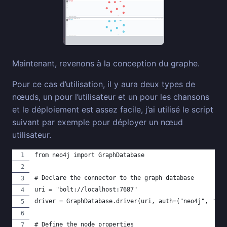
Maintenant, revenons à la conception du graphe.
Pour ce cas d’utilisation, il y aura deux types de
nœuds, un pour l’utilisateur et un pour les chansons
et le déploiement est assez facile, j’ai utilisé le script
suivant par exemple pour déployer un nœud
utilisateur.
from neo4j import GraphDatabase
# Declare the connector to the graph database
uri = "bolt://localhost:7687"
driver = GraphDatabase.driver(uri, auth=("neo4j", "pwd
# Define the node properties