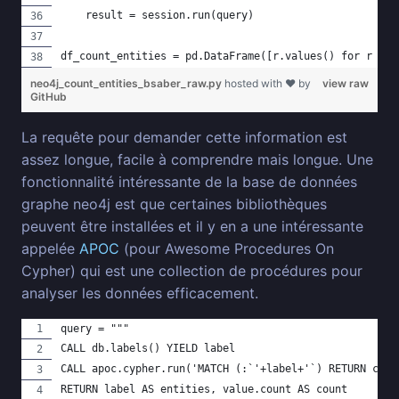
    result = session.run(query)
df_count_entities = pd.DataFrame([r.values() for r in 
neo4j_count_entities_bsaber_raw.py
hosted with ❤ by
view raw
GitHub
La requête pour demander cette information est
assez longue, facile à comprendre mais longue. Une
fonctionnalité intéressante de la base de données
graphe neo4j est que certaines bibliothèques
peuvent être installées et il y en a une intéressante
appelée
APOC
(pour Awesome Procedures On
Cypher) qui est une collection de procédures pour
analyser les données efficacement.
query = """
CALL db.labels() YIELD label
CALL apoc.cypher.run('MATCH (:`'+label+'`) RETURN coun
RETURN label AS entities, value.count AS count