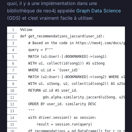
quoi, il y a une implémentation dans une
bibliothèque de neo4j appelée
Graph Data Science
(GDS) et c’est vraiment facile à utiliser.
%%time
def get_recommendations_jaccard(user_id):
    # Based on the code in https://neo4j.com/docs/grap
    query = f"""
    MATCH (u1:User)-[:BOOKMARKED]->(song1)
    WITH u1, collect(id(song1)) AS u1Song
    WHERE u1.id = '{user_id}'
    MATCH (u2:User)-[:BOOKMARKED]->(song2) WHERE u1 <>
    WITH u1, u1Song, u2, collect(id(song2)) AS u2Song
    RETURN u2.id AS user_id,
           gds.alpha.similarity.jaccard(u1Song, u2Song
    ORDER BY user_id, similarity DESC
    """
    with driver.session() as session:
        result = session.run(query)
    df_recommendations = pd.DataFrame([r for r in resu