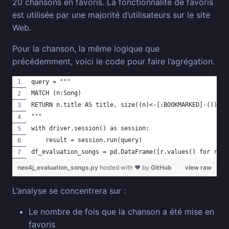
20 chansons en favoris. La fonctionnalité de favoris
est utilisée par une majorité d’utilisateurs sur le site
Web.
Pour la chanson, la même logique que
précédemment, voici le code pour faire l’agrégation.
query = """
MATCH (n:Song)
RETURN n.title AS title, size((n)<-[:BOOKMARKED]-()) AS
"""
with driver.session() as session:
    result = session.run(query)
df_evaluation_songs = pd.DataFrame([r.values() for r in
neo4j_evaluation_songs.py
hosted with ❤ by
GitHub
view raw
L’analyse se concentrera sur :
Le nombre de fois que la chanson a été mise en
favoris