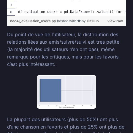
df_evaluation_users = pd.DataFrame([r.values() for r in
neo4j_evaluation_users.py
hosted with ❤ by
GitHub
view raw
Du point de vue de l’utilisateur, la distribution des
relations liées aux amis/suivre/suivi est très petite
(la majorité des utilisateurs n’en ont pas), même
remarque pour les critiques, mais pour les favoris,
c’est plus intéressant.
La plupart des utilisateurs (plus de 50%) ont plus
d’une chanson en favoris et plus de 25% ont plus de