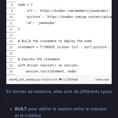
node = {
    'url': 'https://bsaber.com/members/jeanmidev/',
    'picture': 'https://bsaber.com/wp-content/uploads/
    'id': 'jeanmidev'
}
# Build the statement to deploy the node
statement = f"CREATE (u:User {url : $url,picture : $pi
# Execute the statement
with driver.session() as session:
    session.run(statement, node)
neo4j_set_nodes.py
hosted with ❤ by
GitHub
view raw
En termes de relations, elles sont de différents types
:
BUILT
pour définir la relation entre la chanson
et le créateur