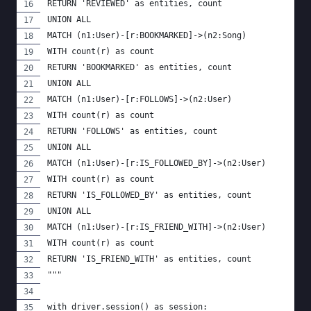
RETURN 'REVIEWED' as entities, count
UNION ALL
MATCH (n1:User)-[r:BOOKMARKED]->(n2:Song)
WITH count(r) as count
RETURN 'BOOKMARKED' as entities, count
UNION ALL
MATCH (n1:User)-[r:FOLLOWS]->(n2:User)
WITH count(r) as count
RETURN 'FOLLOWS' as entities, count
UNION ALL
MATCH (n1:User)-[r:IS_FOLLOWED_BY]->(n2:User)
WITH count(r) as count
RETURN 'IS_FOLLOWED_BY' as entities, count
UNION ALL
MATCH (n1:User)-[r:IS_FRIEND_WITH]->(n2:User)
WITH count(r) as count
RETURN 'IS_FRIEND_WITH' as entities, count
"""
with driver.session() as session: