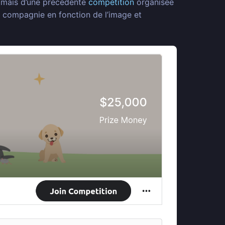
rt mais d’une précédente
compétition
organisée
 de compagnie en fonction de l’image et