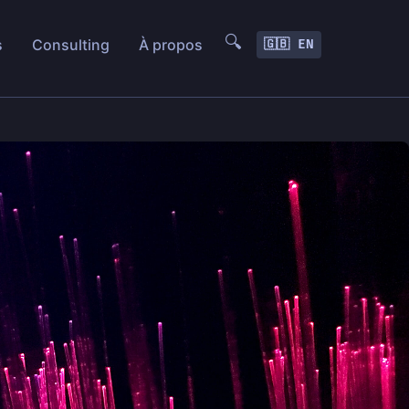
🔍
s
Consulting
À propos
🇬🇧 EN