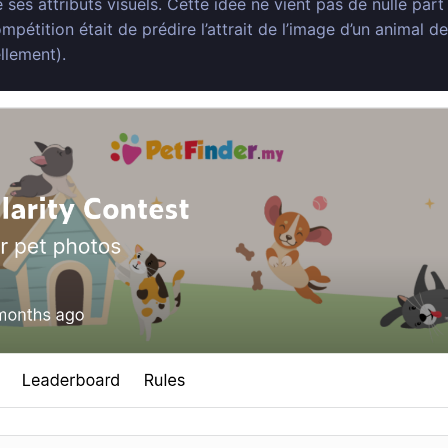
e ses attributs visuels. Cette idée ne vient pas de nulle pa
compétition était de prédire l’attrait de l’image d’un animal
llement).