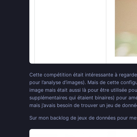
Cette compétition était intéressante à regarde
pour l’analyse d’images). Mais de cette configu
image mais était aussi là pour être utilisée p
supplémentaires qui étaient binaires) pour amé
mais j’avais besoin de trouver un jeu de donné
Sur mon backlog de jeux de données pour mes 