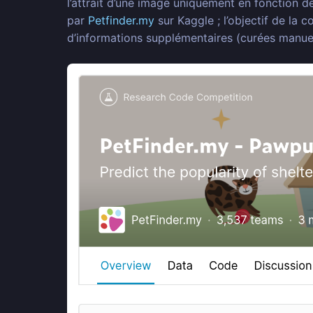
l’attrait d’une image uniquement en fonction d
par
Petfinder.my
sur Kaggle ; l’objectif de la 
d’informations supplémentaires (curées manue