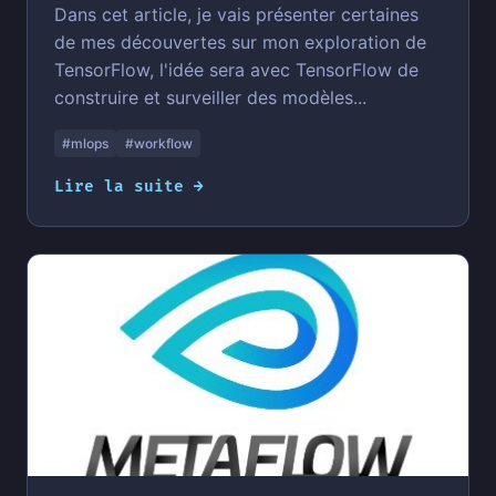
Dans cet article, je vais présenter certaines
de mes découvertes sur mon exploration de
TensorFlow, l'idée sera avec TensorFlow de
construire et surveiller des modèles...
#mlops
#workflow
Lire la suite →