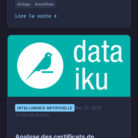
#mlops
#workflow
Lire la suite →
Mar 23, 2019
INTELLIGENCE ARTIFICIELLE
11 min de lecture
Analyse des certificats de