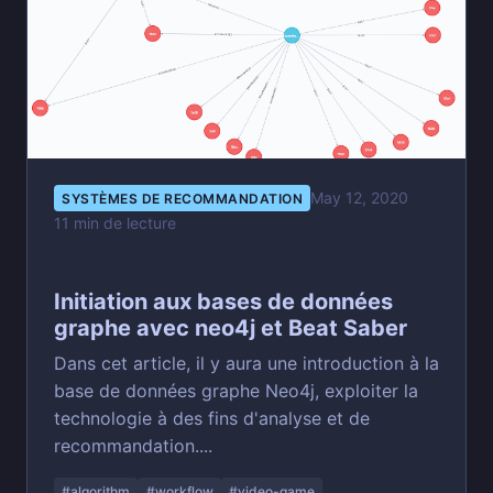
May 12, 2020
SYSTÈMES DE RECOMMANDATION
11 min de lecture
Initiation aux bases de données
graphe avec neo4j et Beat Saber
Dans cet article, il y aura une introduction à la
base de données graphe Neo4j, exploiter la
technologie à des fins d'analyse et de
recommandation....
#algorithm
#workflow
#video-game